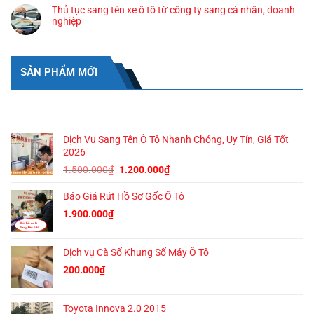
Thủ tục sang tên xe ô tô từ công ty sang cá nhân, doanh
nghiệp
SẢN PHẨM MỚI
SẢN PHẨM MỚI
Dịch Vụ Sang Tên Ô Tô Nhanh Chóng, Uy Tín, Giá Tốt
2026
Giá
Giá
1.500.000
₫
1.200.000
₫
gốc
hiện
Báo Giá Rút Hồ Sơ Gốc Ô Tô
là:
tại
1.500.000₫.
là:
1.900.000
₫
1.200.000₫.
Dịch vụ Cà Số Khung Số Máy Ô Tô
200.000
₫
Toyota Innova 2.0 2015