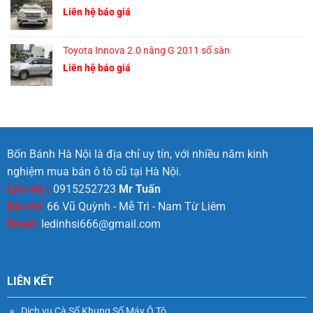
Liên hệ báo giá
Toyota Innova 2.0 nâng G 2011 số sàn
Liên hệ báo giá
Bốn Bánh Hà Nội là địa chỉ uy tín, với nhiều năm kinh
nghiệm mua bán ô tô cũ tại Hà Nội.
Liên hệ :
0915252723
Mr Tuấn
Địa chỉ
:
66 Vũ Quỳnh - Mễ Trì - Nam Từ Liêm
Email:
ledinhsi666@gmail.com
LIÊN KẾT
Dịch vụ Cà Số Khung Số Máy Ô Tô