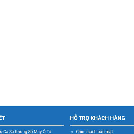
ẾT
HỖ TRỢ KHÁCH HÀNG
vụ Cà Số Khung Số Máy Ô Tô
Chính sách bảo mật