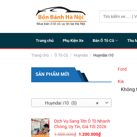
Bỏ
qua
Tìm
nội
kiếm:
dung
Trang chủ
Phụ Kiện Xe
Bán Ô Tô Cũ
Thu 
Trang chủ
/
Ô Tô Cũ
/
Huyndai
/
Huyndai i10
Ford
SẢN PHẨM MỚI
Kia
Không t
DANH MỤC SẢN PHẨM
Huyndai i10 (0)
×
SẢN PHẨM
Dịch Vụ Sang Tên Ô Tô Nhanh
Chóng, Uy Tín, Giá Tốt 2026
Giá
Giá
1.500.000
₫
1.200.000
₫