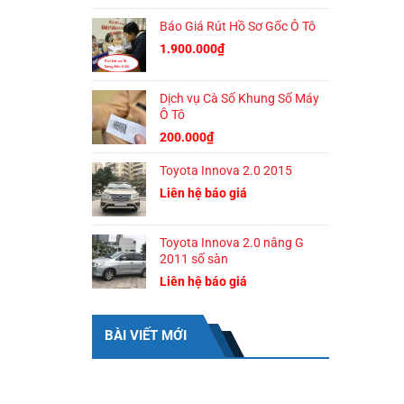
gốc
hiện
Báo Giá Rút Hồ Sơ Gốc Ô Tô
là:
tại
1.500.000₫.
là:
1.900.000
₫
1.200.000₫.
Dịch vụ Cà Số Khung Số Máy
Ô Tô
200.000
₫
Toyota Innova 2.0 2015
Liên hệ báo giá
Toyota Innova 2.0 nâng G
2011 số sàn
Liên hệ báo giá
BÀI VIẾT MỚI
BÀI VIẾT GẦN ĐÂY