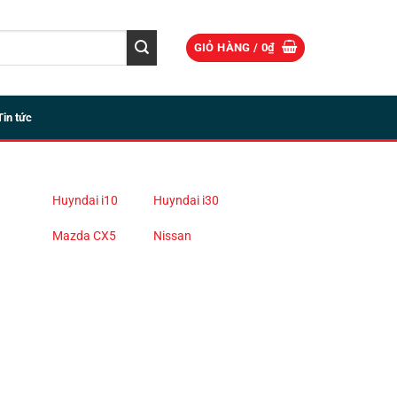
GIỎ HÀNG /
0
₫
Tin tức
Huyndai i10
Huyndai i30
Mazda CX5
Nissan