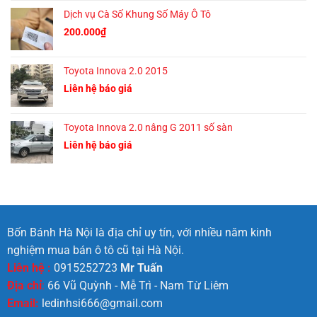
Dịch vụ Cà Số Khung Số Máy Ô Tô
200.000
₫
Toyota Innova 2.0 2015
Liên hệ báo giá
Toyota Innova 2.0 nâng G 2011 số sàn
Liên hệ báo giá
Bốn Bánh Hà Nội là địa chỉ uy tín, với nhiều năm kinh
nghiệm mua bán ô tô cũ tại Hà Nội.
Liên hệ :
0915252723
Mr Tuấn
Địa chỉ
:
66 Vũ Quỳnh - Mễ Trì - Nam Từ Liêm
Email:
ledinhsi666@gmail.com