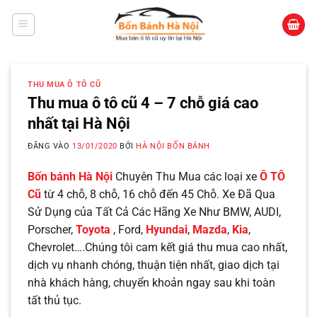
Bỏ
qua
nội
dung
THU MUA Ô TÔ CŨ
Thu mua ô tô cũ 4 – 7 chỗ giá cao
nhất tại Hà Nội
ĐĂNG VÀO
13/01/2020
BỞI
HÀ NỘI BỐN BÁNH
Bốn bánh Hà Nội
Chuyên Thu Mua các loại xe
Ô TÔ
Cũ
từ 4 chỗ, 8 chỗ, 16 chỗ đến 45 Chỗ. Xe Đã Qua
Sử Dụng của Tất Cả Các Hãng Xe Như BMW, AUDI,
Porscher,
Toyota
, Ford,
Hyundai
,
Mazda
,
Kia
,
Chevrolet….Chúng tôi cam kết giá thu mua cao nhất,
dịch vụ nhanh chóng, thuận tiện nhất, giao dịch tại
nhà khách hàng, chuyển khoản ngay sau khi toàn
tất thủ tục.