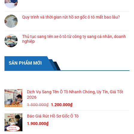
Quy trình và thời gian rút hồ sơ gốc ô tô mất bao lâu?
Thủ tục sang tên xe ô tô từ công ty sang cá nhân, doanh
nghiệp
SẢN PHẨM MỚI
SẢN PHẨM MỚI
Dịch Vụ Sang Tên Ô Tô Nhanh Chóng, Uy Tín, Giá Tốt
2026
Giá
Giá
1.500.000
₫
1.200.000
₫
gốc
hiện
Báo Giá Rút Hồ Sơ Gốc Ô Tô
là:
tại
1.500.000₫.
là:
1.900.000
₫
1.200.000₫.