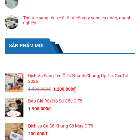
Thủ tục sang tên xe ô tô từ công ty sang cá nhân, doanh
nghiệp
SẢN PHẨM MỚI
SẢN PHẨM MỚI
Dịch Vụ Sang Tên Ô Tô Nhanh Chóng, Uy Tín, Giá Tốt
2026
Giá
Giá
1.500.000
₫
1.200.000
₫
gốc
hiện
Báo Giá Rút Hồ Sơ Gốc Ô Tô
là:
tại
1.500.000₫.
là:
1.900.000
₫
1.200.000₫.
Dịch vụ Cà Số Khung Số Máy Ô Tô
200.000
₫