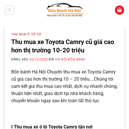
Bỏ
qua
nội
dung
THU MUA Ô TÔ CŨ
Thu mua xe Toyota Camry cũ giá cao
hơn thị trường 10-20 triệu
ĐĂNG VÀO
30/12/2020
BỞI
HÀ NỘI BỐN BÁNH
Bốn bánh Hà Nội Chuyên thu mua xe Toyota Camry
cũ giá cao hơn thị trường 10 – 20 triệu….Chúng tôi
cam kết giá thu mua cao nhất, dịch vụ nhanh chóng,
thuận tiện nhất, giao dịch tại nhà khách hàng,
chuyển khoản ngay sau khi toàn tất thủ tục.
I Thu mua xe ô tô Toyota Camry tận nơi