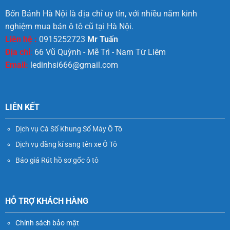
Bốn Bánh Hà Nội là địa chỉ uy tín, với nhiều năm kinh
nghiệm mua bán ô tô cũ tại Hà Nội.
Liên hệ :
0915252723
Mr Tuấn
Địa chỉ
:
66 Vũ Quỳnh - Mễ Trì - Nam Từ Liêm
Email:
ledinhsi666@gmail.com
LIÊN KẾT
Dịch vụ Cà Số Khung Số Máy Ô Tô
Dịch vụ đăng kí sang tên xe Ô Tô
Báo giá Rút hồ sơ gốc ô tô
HỖ TRỢ KHÁCH HÀNG
Chính sách bảo mật