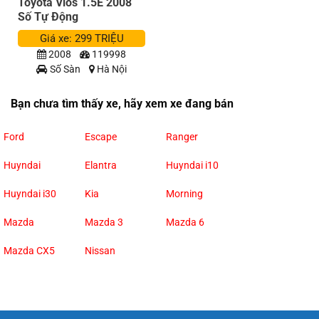
Toyota Vios 1.5E 2008
Số Tự Động
Giá xe: 299 TRIỆU
2008
119998
Số Sàn
Hà Nội
Bạn chưa tìm thấy xe, hãy xem xe đang bán
Ford
Escape
Ranger
Huyndai
Elantra
Huyndai i10
Huyndai i30
Kia
Morning
Mazda
Mazda 3
Mazda 6
Mazda CX5
Nissan