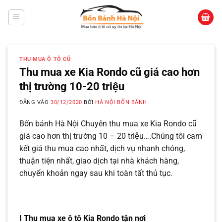
Bỏ
qua
nội
dung
THU MUA Ô TÔ CŨ
Thu mua xe Kia Rondo cũ giá cao hơn
thị trường 10-20 triệu
ĐĂNG VÀO
30/12/2020
BỞI
HÀ NỘI BỐN BÁNH
Bốn bánh Hà Nội Chuyên thu mua xe Kia Rondo cũ
giá cao hơn thị trường 10 – 20 triệu….Chúng tôi cam
kết giá thu mua cao nhất, dịch vụ nhanh chóng,
thuận tiện nhất, giao dịch tại nhà khách hàng,
chuyển khoản ngay sau khi toàn tất thủ tục.
I Thu mua xe ô tô Kia Rondo tận nơi