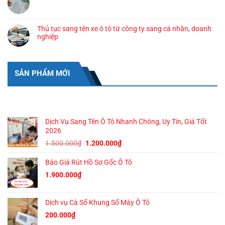
Thủ tục sang tên xe ô tô từ công ty sang cá nhân, doanh
nghiệp
SẢN PHẨM MỚI
SẢN PHẨM MỚI
Dịch Vụ Sang Tên Ô Tô Nhanh Chóng, Uy Tín, Giá Tốt
2026
Giá
Giá
1.500.000
₫
1.200.000
₫
gốc
hiện
Báo Giá Rút Hồ Sơ Gốc Ô Tô
là:
tại
1.500.000₫.
là:
1.900.000
₫
1.200.000₫.
Dịch vụ Cà Số Khung Số Máy Ô Tô
200.000
₫