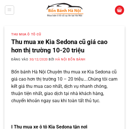
Bỏ
qua
nội
dung
THU MUA Ô TÔ CŨ
Thu mua xe Kia Sedona cũ giá cao
hơn thị trường 10-20 triệu
ĐĂNG VÀO
30/12/2020
BỞI
HÀ NỘI BỐN BÁNH
Bốn bánh Hà Nội Chuyên thu mua xe Kia Sedona cũ
giá cao hơn thị trường 10 – 20 triệu….Chúng tôi cam
kết giá thu mua cao nhất, dịch vụ nhanh chóng,
thuận tiện nhất, giao dịch tại nhà khách hàng,
chuyển khoản ngay sau khi toàn tất thủ tục.
I Thu mua xe ô tô Kia Sedona tận nơi